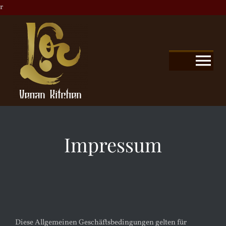
Zum
r
Inhalt
springen
Tog
Nav
HOME
Impressum
SPEISEKARTE
ONLINE BESTELLUNG
RESERVATION
Diese Allgemeinen Geschäftsbedingungen gelten für